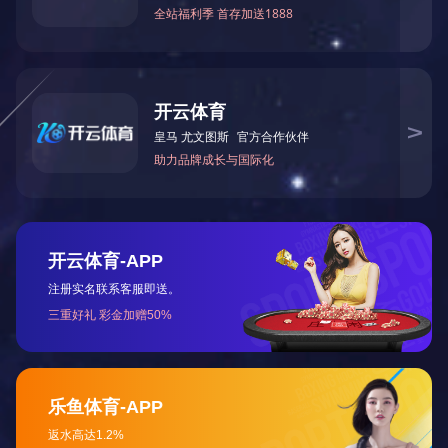
农村生活污水治理
污水治理案例
废气治理案例
无车车间案例
机电暖通工程
防白蚁、除甲醛