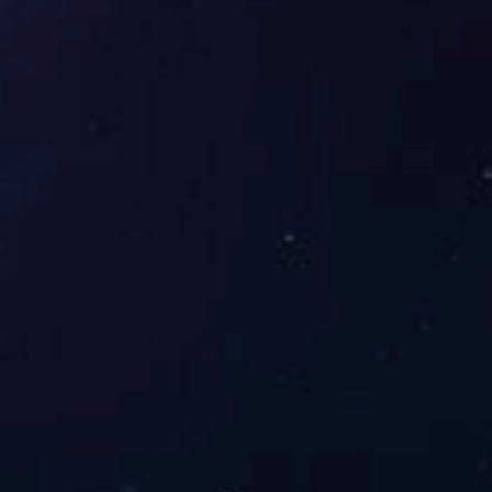
华体会体育
|
米兰体育
|
米
兰体育
|
米兰
体育
|
世界杯