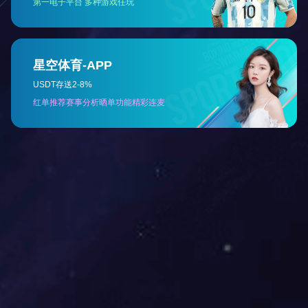
推进河流、湖泊、近岸海域协同治理 大...
[2026-04-27]
全国首例制冷控温气承式基坑气膜亮相...
[2026-03-28]
从生态环境法典草案感悟习近平生态文...
[2026-03-11]
老城市新活力！APEC广州之约，见...
[2026-02-06]
400-698-2838
Copyright © 星空体育(中国)官方网站 版权所有