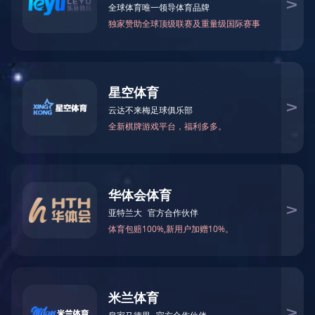
市白云区嘉禾均禾大道八一科技产业园2栋首层，是一家
拥有先进技术和工程经验的国家高新技术企业。专注
于“环境治理”技术的研发和实施的企业；是一家拥有先
进技术和工程经验的环保公司，主要从事环保咨询、环
保手续、技术服务、运营维护、在线监测、危废固废处
理、环保管家等全方位的环保服务；承接环保工程、市
政工程、机电工程，暖通工程，钢结构工程，生态修复
工程；专业从事污水处理、废气治理、通风除尘、噪声
治理、除臭、甲醛治理多年，拥有自己的设备生产工
厂。