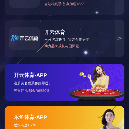
农村生活污水治理
污水治理案例
废气治理案例
无车车间案例
机电暖通工程
防白蚁、除甲醛