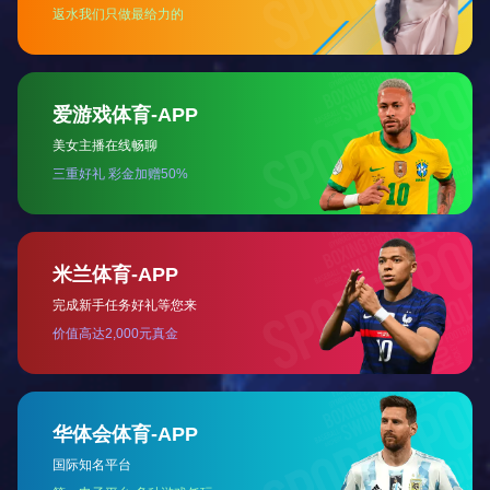
广东某企业地块土壤修...
市政工程
挥发性有机物（VOC...
新闻资讯
News
查看更多