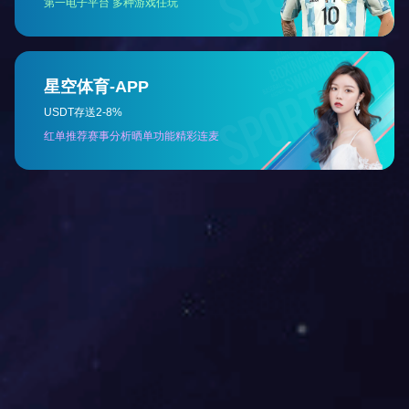
推进河流、湖泊、近岸海域协同治理 大...
[2026-04-27]
全国首例制冷控温气承式基坑气膜亮相...
[2026-03-28]
从生态环境法典草案感悟习近平生态文...
[2026-03-11]
老城市新活力！APEC广州之约，见...
[2026-02-06]
400-698-2838
Copyright © 星空体育(中国)官方网站 版权所有