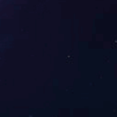
华体会体育
|
米兰体育
|
米
兰体育
|
米兰
体育
|
世界杯